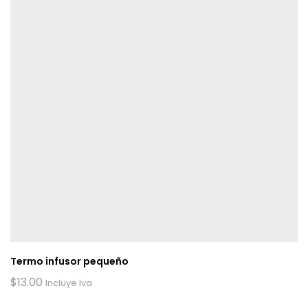
Termo infusor pequeño
$
13.00
Incluye Iva