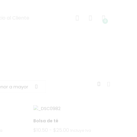
cio al Cliente
0
enor a mayor
Bolsa de té
Rango
$
10.50
-
$
25.00
va
Incluye Iva
de