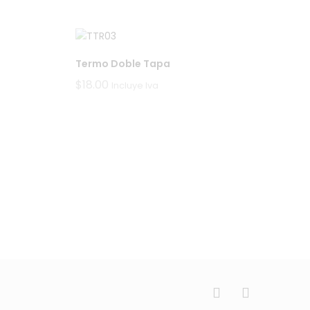
precios:
desde
$10.50
hasta
$25.00
Termo Doble Tapa
$
18.00
Incluye Iva