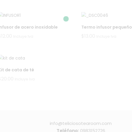
precios:
desde
$7.00
hasta
$15.00
Infusor de acero inoxidable
Termo infusor pequeño
$
12.00
$
13.00
Incluye Iva
Incluye Iva
Kit de cata de té
$
20.00
Incluye Iva
info@teliciosotearoom.com
Teléfono:
0983152726