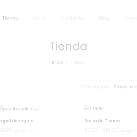
Tienda
Menú
Contacto
Blog
Servi
Tienda
Inicio
Tienda
Ordenar por:
Precio: m
Papel de regalo
Bolsa de Tisana
Rango
$
0.00
$
7.00
-
$
15.00
Incluye Iva
Incluye I
de